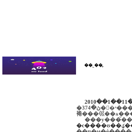
��˾��̬
��˾��̬
��ҵ��ѷ
��ƶչʾ
2010��1��11
�ڽ�374��ˣ������у�������߿�ѧ�����������2�ˣ�������ȼ��ѧ���ڽ���ŀ28�����һ�ƚ�1����ƚ�27����ҽ����������ڽ���ŀ55�����һ�ƚ�2����ƚ�53����ҿ�ѧ�����������ڽ���ŀ282������صƚ����һ�ƚ�17����ƚ�262����
裷���⼮��ѧ���
�ϲ�