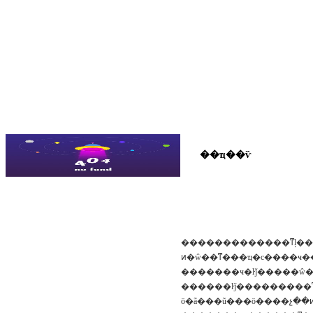
��ҵ��ѷ
��˾��̬
��ҵ��ѷ
��ƶչʾ
�������������ͳļ��ŵ���ҵ�����������г�
�������ҹ�ŀǰ�����ŵ�
������ŀǰ���������ͳi����ҹ��ľ��÷�չ״������������ں���������������ȵ������ص��ѻ����γ�����
ӧ�ã���ũ���ӧ����չ��