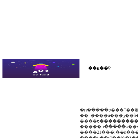
��ҵ��ѷ
��˾��̬
��ҵ��ѷ
��ƶչʾ
�ո�����ס���ͳ��罨�貿�����ĳ����ߣ��ٿ��������κ�ĵ�һ��ȫ��ס�����罨�蹤����̸�ᡣ�����ߵľ����է��ز��������������������ʵ�����ǧ���ټƶ�������棻
����