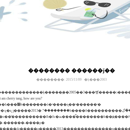
�������� ������ǰ��
��������: 2015/11/09 �ķ���2003
tang, how are you?
����ʵϰ�����ٵ����տ��դ��ݵؽӵ������ߣ��ӳ�ʒ������ӿ����ͻ�����ɶ�����һ���׽ӵ����̵���ó�ˣ����ɳ��ˡ������ˡ�
���һ����δ����������٣����ڲ��������ò����������ڼ���������˾�쵼
һ��ԭ����ϊʱ���޶��ļ����������һ��������»ص��˹�����λ�ϡ�ϊ�˸��õع���������ǰ�
�˴������˵����ρ�