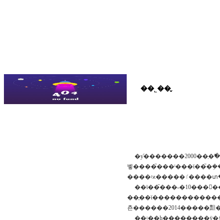
��˾��̬
��˾��̬
��ҵ��ѷ
��ƶչʾ
�ƴ�������2000��ְ�߱�ҵ���ⱥ󵽹��й���ͨ�ͷ��ز��ȹ�˾���������ƕ�δ��������������������ķ�����ֱ��2005��
벻����֮���ˡ���ϊ��֮�ܸ���
��ϊ��֮���˵�10������ǿ��ĵġ
��֪��ϊ���������������������ⰲ
쵼������2014�����䵣
��ʵ��һ��������ÿ�춼�����صģ�ÿ�������������ΰѹ�˾���ڵ�������ɣ������ǳ�����ɡ�����2013��������������ҵ�����ѿ�������ֻ��300��֣���