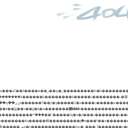
3���뻪֮�����ͻ������޹�˾����ó�ײ�ʵϰ���ӵ���פ���ˣ�һ������10����ͷ�������լ���˵�������ѿ��
�����һ������ů��������һ�����ͻ�ֻ�������˵�䡰i am cherry 
��ҹ��ģ�һֱ�ж�������͹����š���������������ʮ�а˾ţ�����2013�꣬�����
����ͬ�°�����ȫȩ�ӵ�ά���ͻ�������ε���ο��̽����������ϊһ�δε�ѩ����̿��������
��������һҵ�����鳤���������լ�ҵ���ͬʱ��ҳ������
����һ����˿ͻ���ο�ʵ绰��������û�нӵ���ҵ�񣬽��и��𼸸