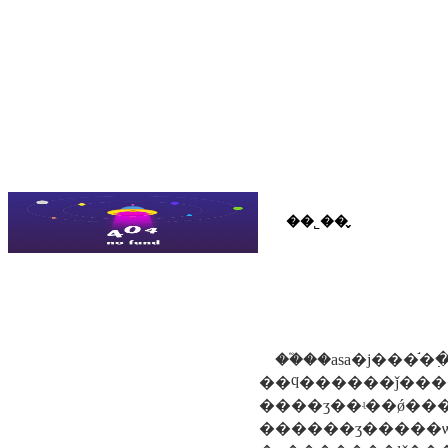
��˾��̬
��˾��̬
��ҵ��ѷ
��ƶչʾ
��֮��asa�ϳ���֬�߲�ʒ���޵��у�רӫ��ӽ��ѵĵ�һ�ҵ����ķ����򲼵㿪������֬�߲�ʒ���û��ӵ����i��ű��ɽ��ܵĵ�һλ���
������ʒ�����ѡ����ݿͻ����ϰ壺��ѡ��֮�ܲ�ʒ�������е㲻һ��������ϊ��֮��asa�ϳ���֬��������ʱ��ƚ��������ں��ݸǳ������ݶ����������ͼ����ƿ�����λ�ġ�ŀǰ�����ϵ���֬��ʒ�෱�࣬�����ͼ�����׼���β